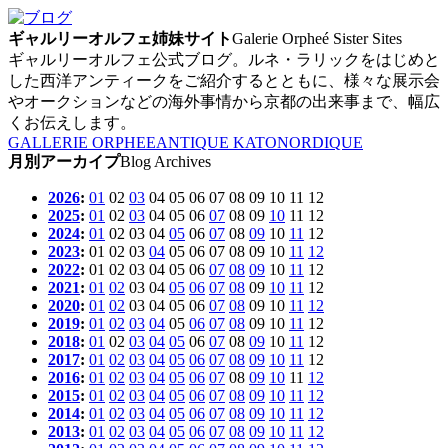
ギャルリーオルフェ姉妹サイト
Galerie Orpheé Sister Sites
ギャルリーオルフェ公式ブログ。ルネ・ラリックをはじめと
した西洋アンティークをご紹介するとともに、様々な展示会
やオークションなどの海外事情から京都の出来事まで、幅広
くお伝えします。
GALLERIE ORPHEE
ANTIQUE KATO
NORDIQUE
月別アーカイプ
Blog Archives
2026
:
01
02
03
04
05
06
07
08
09
10
11
12
2025
:
01
02
03
04
05
06
07
08
09
10
11
12
2024
:
01
02
03
04
05
06
07
08
09
10
11
12
2023
:
01
02
03
04
05
06
07
08
09
10
11
12
2022
:
01
02
03
04
05
06
07
08
09
10
11
12
2021
:
01
02
03
04
05
06
07
08
09
10
11
12
2020
:
01
02
03
04
05
06
07
08
09
10
11
12
2019
:
01
02
03
04
05
06
07
08
09
10
11
12
2018
:
01
02
03
04
05
06
07
08
09
10
11
12
2017
:
01
02
03
04
05
06
07
08
09
10
11
12
2016
:
01
02
03
04
05
06
07
08
09
10
11
12
2015
:
01
02
03
04
05
06
07
08
09
10
11
12
2014
:
01
02
03
04
05
06
07
08
09
10
11
12
2013
:
01
02
03
04
05
06
07
08
09
10
11
12