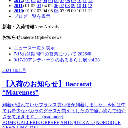
2012
:
01
02
03
04
05
06
07
08
09
10
11
12
2011
:
01
02
03
04
05
06
07
08
09
10
11
12
2010
:
01
02
03
04
05
06
07
08
09
10
11
12
ブログ一覧を表示
新着・入荷情報
New Arrivals
お知らせ
Galerie Orpheé's news
ニュース一覧を表示
7/15
お盆期間中の営業について 2026年
9/17-20
アンティークのある暮らし展 vol.38
2021.
10/4.
月
【入荷のお知らせ】Baccarat
“Marennes”
到着が遅れていたフランス買付便が到着しました。今回は中
でも希少なバカラのグラスが買えましたので掻い摘んで紹介
させて頂きます。...(read more)
HOME
GALLERIE ORPHEE
ANTIQUE KATO
NORDIQUE
NEWS
LINK
TOP