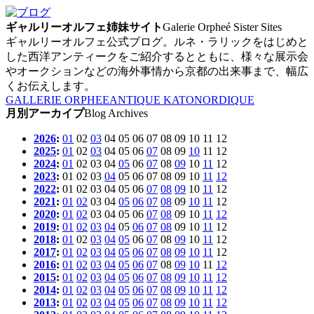
ギャルリーオルフェ姉妹サイト
Galerie Orpheé Sister Sites
ギャルリーオルフェ公式ブログ。ルネ・ラリックをはじめと
した西洋アンティークをご紹介するとともに、様々な展示会
やオークションなどの海外事情から京都の出来事まで、幅広
くお伝えします。
GALLERIE ORPHEE
ANTIQUE KATO
NORDIQUE
月別アーカイプ
Blog Archives
2026
:
01
02
03
04
05
06
07
08
09
10
11
12
2025
:
01
02
03
04
05
06
07
08
09
10
11
12
2024
:
01
02
03
04
05
06
07
08
09
10
11
12
2023
:
01
02
03
04
05
06
07
08
09
10
11
12
2022
:
01
02
03
04
05
06
07
08
09
10
11
12
2021
:
01
02
03
04
05
06
07
08
09
10
11
12
2020
:
01
02
03
04
05
06
07
08
09
10
11
12
2019
:
01
02
03
04
05
06
07
08
09
10
11
12
2018
:
01
02
03
04
05
06
07
08
09
10
11
12
2017
:
01
02
03
04
05
06
07
08
09
10
11
12
2016
:
01
02
03
04
05
06
07
08
09
10
11
12
2015
:
01
02
03
04
05
06
07
08
09
10
11
12
2014
:
01
02
03
04
05
06
07
08
09
10
11
12
2013
:
01
02
03
04
05
06
07
08
09
10
11
12