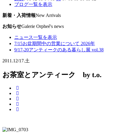
ブログ一覧を表示
新着・入荷情報
New Arrivals
お知らせ
Galerie Orpheé's news
ニュース一覧を表示
7/15
お盆期間中の営業について 2026年
9/17-20
アンティークのある暮らし展 vol.38
2011.
12/17.
土
お茶室とアンティーク by t.o.