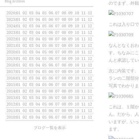
Blog Archives
のでまず、外観
2026
:
01
02
03
04
05
06
07
08
09
10
11
12
2025
:
01
02
03
04
05
06
07
08
09
10
11
12
これは入り口で
2024
:
01
02
03
04
05
06
07
08
09
10
11
12
2023
:
01
02
03
04
05
06
07
08
09
10
11
12
2022
:
01
02
03
04
05
06
07
08
09
10
11
12
なんとなくおわ
2021
:
01
02
03
04
05
06
07
08
09
10
11
12
2020
:
01
02
03
04
05
06
07
08
09
10
11
12
す。ちなみにこ
2019
:
01
02
03
04
05
06
07
08
09
10
11
12
んと承認してい
2018
:
01
02
03
04
05
06
07
08
09
10
11
12
次に内装です。
2017
:
01
02
03
04
05
06
07
08
09
10
11
12
ランの二階部分
2016
:
01
02
03
04
05
06
07
08
09
10
11
12
2015
:
01
02
03
04
05
06
07
08
09
10
11
12
写真でわかりま
2014
:
01
02
03
04
05
06
07
08
09
10
11
12
2013
:
01
02
03
04
05
06
07
08
09
10
11
12
2012
:
01
02
03
04
05
06
07
08
09
10
11
12
これは、１階か
2011
:
01
02
03
04
05
06
07
08
09
10
11
12
ん。だから、人
2010
:
01
02
03
04
05
06
07
08
09
10
11
12
いますが、いっ
ブログ一覧を表示
ます。