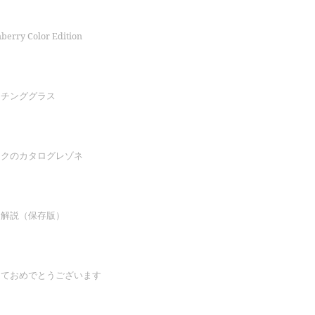
erry Color Edition
ッチンググラス
ックのカタログレゾネ
印解説（保存版）
しておめでとうございます