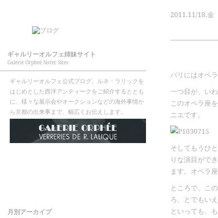
2011.
11/18.
金
ギャルリーオルフェ姉妹サイト
Galerie Orpheé Sister Sites
パリにはオペラ
ギャルリーオルフェ公式ブログ。ルネ・ラリックを
一つ目が、いわ
はじめとした西洋アンティークをご紹介するととも
に、様々な展示会やオークションなどの海外事情か
このオペラ座を建
ら京都の出来事まで、幅広くお伝えします。
ニエです。
そしてもうひと
りな演目ができ
ます。オペラ座
ところで、この
ろ、とでもいえ
といっても、も
月別アーカイプ