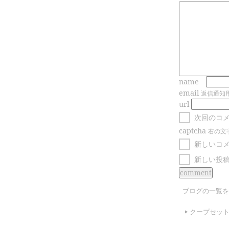
name
email
返信通知
url
次回のコ
captcha
右の文
新しいコ
新しい投
ブログの一覧を
クープセッ