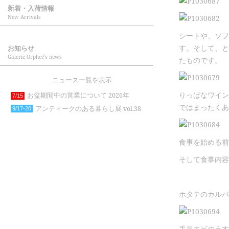
新着・入荷情報
New Arrivals
シートや、ソフ
す。そして、と
お知らせ
Galerie Orpheé's news
たものです。
ニュース一覧を表示
りっぱなワイン
お盆期間中の営業について 2026年
7/15
ではまったくあ
アンティークのある暮らし展 vol.38
9/17-20
食事を始める前
そして食事内容
ホタテのカルパ
手長エビのうす