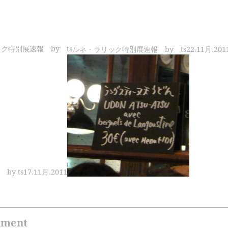
ルネ・ラリック特別展速報 by ts
22.11月.201
by ts
17.11月.2011
mment