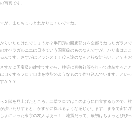
の写真です。
すが、まだちょっとわかりにくいですね。
かりいただけたでしょうか？半円形の回廊部分を全部うねったガラスで
のオペラガルニエは日本でいう国宝級のものなんですが、パリ市はここ
るんです。さすがはフランス！！役人達のなんと粋な計らい。とてもお
さすがに国宝級の建物ですから、柱等に直接釘等を打って改装すること
は自立するフロア自体を樹脂のようなもので作り込んでいます。といっ
すか？？
ら２階を見上げたところ。二階フロアはこのように自立するもので、柱
が歩いたりすると、かすかに揺れるような感じがします。まるで宙に浮
しょにいった東京の友人はあっ！！地震だって、最初はちょっとびびっ