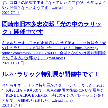
す。コロナの影響で中止になっていたのですが、今年はよう
やく開催となったようです。...(read more)
2022.
7/9.
土
岡崎市旧本多忠次邸「光の中のラリッ
ク」開催中です
ギャルリーオルフェが企画協力させて頂きました展覧会「光
の中のラリック」が開催いたしました！ https://www.g-
orphee.com/news/20220611-76009 会場となるのは愛知県岡崎
市の旧本多忠次邸です。...(read more)
2021.
11/21.
日
ルネ･ラリック特別展が開催中です！
今年もルネ･ラリック特別展がスタートいたしました。2021
年6月26日から9月5まで、東京都庭園美術館において展覧会
「RENÉ LALIQUE REMIX - 時代のインスピレーションをも
とめて」が開催されました。...(read more)
2021.
10/4.
月