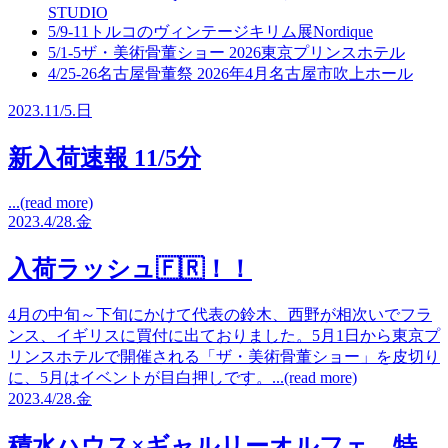
STUDIO
5/9-11
トルコのヴィンテージキリム展
Nordique
5/1-5
ザ・美術骨董ショー 2026
東京プリンスホテル
4/25-26
名古屋骨董祭 2026年4月
名古屋市吹上ホール
2023.
11/5.
日
新入荷速報 11/5分
...(read more)
2023.
4/28.
金
入荷ラッシュ🇫🇷！！
4月の中旬～下旬にかけて代表の鈴木、西野が相次いでフラ
ンス、イギリスに買付に出ておりました。5月1日から東京プ
リンスホテルで開催される「ザ・美術骨董ショー」を皮切り
に、5月はイベントが目白押しです。...(read more)
2023.
4/28.
金
積水ハウス×ギャルリーオルフェ 特