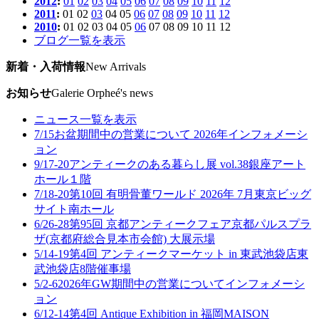
2012
:
01
02
03
04
05
06
07
08
09
10
11
12
2011
:
01
02
03
04
05
06
07
08
09
10
11
12
2010
:
01
02
03
04
05
06
07
08
09
10
11
12
ブログ一覧を表示
新着・入荷情報
New Arrivals
お知らせ
Galerie Orpheé's news
ニュース一覧を表示
7/15
お盆期間中の営業について 2026年
インフォメーシ
ョン
9/17-20
アンティークのある暮らし展 vol.38
銀座アート
ホール１階
7/18-20
第10回 有明骨董ワールド 2026年 7月
東京ビッグ
サイト南ホール
6/26-28
第95回 京都アンティークフェア
京都パルスプラ
ザ(京都府総合見本市会館) 大展示場
5/14-19
第4回 アンティークマーケット in 東武池袋店
東
武池袋店8階催事場
5/2-6
2026年GW期間中の営業について
インフォメーシ
ョン
6/12-14
第4回 Antique Exhibition in 福岡
MAISON