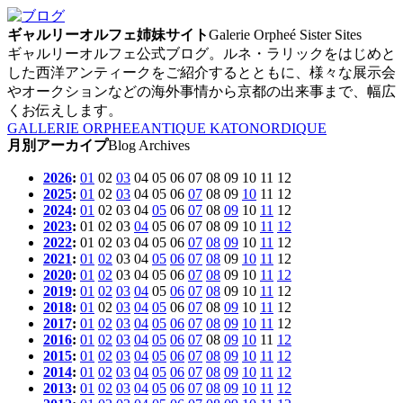
ギャルリーオルフェ姉妹サイト
Galerie Orpheé Sister Sites
ギャルリーオルフェ公式ブログ。ルネ・ラリックをはじめと
した西洋アンティークをご紹介するとともに、様々な展示会
やオークションなどの海外事情から京都の出来事まで、幅広
くお伝えします。
GALLERIE ORPHEE
ANTIQUE KATO
NORDIQUE
月別アーカイプ
Blog Archives
2026
:
01
02
03
04
05
06
07
08
09
10
11
12
2025
:
01
02
03
04
05
06
07
08
09
10
11
12
2024
:
01
02
03
04
05
06
07
08
09
10
11
12
2023
:
01
02
03
04
05
06
07
08
09
10
11
12
2022
:
01
02
03
04
05
06
07
08
09
10
11
12
2021
:
01
02
03
04
05
06
07
08
09
10
11
12
2020
:
01
02
03
04
05
06
07
08
09
10
11
12
2019
:
01
02
03
04
05
06
07
08
09
10
11
12
2018
:
01
02
03
04
05
06
07
08
09
10
11
12
2017
:
01
02
03
04
05
06
07
08
09
10
11
12
2016
:
01
02
03
04
05
06
07
08
09
10
11
12
2015
:
01
02
03
04
05
06
07
08
09
10
11
12
2014
:
01
02
03
04
05
06
07
08
09
10
11
12
2013
:
01
02
03
04
05
06
07
08
09
10
11
12