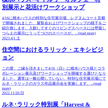
別展示と花活けワークショップ
4/16に積水ハウスの特別な住宅展示場、レグヌムコート京都
で開催されました、展覧会およびワークショップの様子をご
紹介致します。入館してすぐのリビングスペースには壁面し
つらえの展示にうってつけのスペースが。...(read more)
2023.
4/1.
土
住空間におけるラリック・エキシビジ
ョン
この度、ご縁を頂きまして4/16（日）に積水ハウス様とコラ
ボレーション展示及びワークショップを開催する運びとなり
ました。通常は一般公開していない、特別な住宅展示場にて
ルネ・ラリックのガラス作品展示会を実施します。...(read
more)
2022.
11/20.
日
ルネ･ラリック特別展「Harvest &