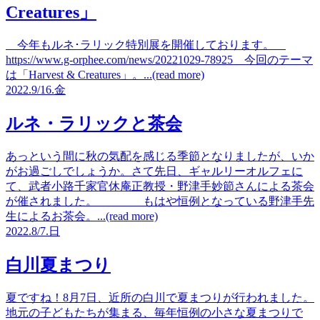
Creatures」
今年もルネ･ラリック特別展を開催しております。
https://www.g-orphee.com/news/20221029-78925 今回のテーマ
は「Harvest & Creatures」。...(read more)
2022.
9/16.
金
ルネ・ラリックと茶会
あっという間に秋の気配を感じる季節となりましたが、いか
がお過ごしでしょうか。さて先日、ギャルリーオルフェに
て、武者小路千家官休庵正教授・野津手妙節さんによる茶会
が催されました。 もはや恒例となっている野津手先
生によるお茶会。...(read more)
2022.
8/7.
日
白川夏まつり
夏ですね！8月7日、近所の白川で夏まつりが行われました。
地元の子どもたちが集まる、毎年恒例の小さな夏まつりで