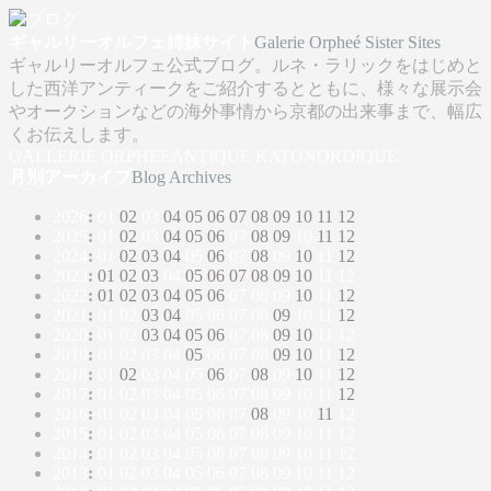
ギャルリーオルフェ姉妹サイト
Galerie Orpheé Sister Sites
ギャルリーオルフェ公式ブログ。ルネ・ラリックをはじめと
した西洋アンティークをご紹介するとともに、様々な展示会
やオークションなどの海外事情から京都の出来事まで、幅広
くお伝えします。
GALLERIE ORPHEE
ANTIQUE KATO
NORDIQUE
月別アーカイプ
Blog Archives
2026
:
01
02
03
04
05
06
07
08
09
10
11
12
2025
:
01
02
03
04
05
06
07
08
09
10
11
12
2024
:
01
02
03
04
05
06
07
08
09
10
11
12
2023
:
01
02
03
04
05
06
07
08
09
10
11
12
2022
:
01
02
03
04
05
06
07
08
09
10
11
12
2021
:
01
02
03
04
05
06
07
08
09
10
11
12
2020
:
01
02
03
04
05
06
07
08
09
10
11
12
2019
:
01
02
03
04
05
06
07
08
09
10
11
12
2018
:
01
02
03
04
05
06
07
08
09
10
11
12
2017
:
01
02
03
04
05
06
07
08
09
10
11
12
2016
:
01
02
03
04
05
06
07
08
09
10
11
12
2015
:
01
02
03
04
05
06
07
08
09
10
11
12
2014
:
01
02
03
04
05
06
07
08
09
10
11
12
2013
:
01
02
03
04
05
06
07
08
09
10
11
12