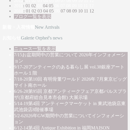
2012
:
01
02
03
04
05
06
07
08
09
10
11
12
2011
:
01
02
03
04
05
06
07
08
09
10
11
12
2010
:
01
02
03
04
05
06
07
08
09
10
11
12
ブログ一覧を表示
新着・入荷情報
New Arrivals
お知らせ
Galerie Orpheé's news
ニュース一覧を表示
7/15
お盆期間中の営業について 2026年
インフォメーシ
ョン
9/17-20
アンティークのある暮らし展 vol.38
銀座アート
ホール１階
7/18-20
第10回 有明骨董ワールド 2026年 7月
東京ビッグ
サイト南ホール
6/26-28
第95回 京都アンティークフェア
京都パルスプラ
ザ(京都府総合見本市会館) 大展示場
5/14-19
第4回 アンティークマーケット in 東武池袋店
東
武池袋店8階催事場
5/2-6
2026年GW期間中の営業について
インフォメーシ
ョン
6/12-14
第4回 Antique Exhibition in 福岡
MAISON