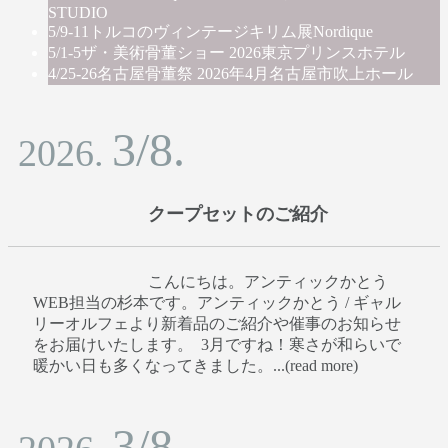
STUDIO
5/9-11
トルコのヴィンテージキリム展
Nordique
5/1-5
ザ・美術骨董ショー 2026
東京プリンスホテル
4/25-26
名古屋骨董祭 2026年4月
名古屋市吹上ホール
3/8.
2026.
クープセットのご紹介
こんにちは。アンティックかとう
WEB担当の杉本です。アンティックかとう / ギャル
リーオルフェより新着品のご紹介や催事のお知らせ
をお届けいたします。 3月ですね！寒さが和らいで
暖かい日も多くなってきました。...(read more)
3/8.