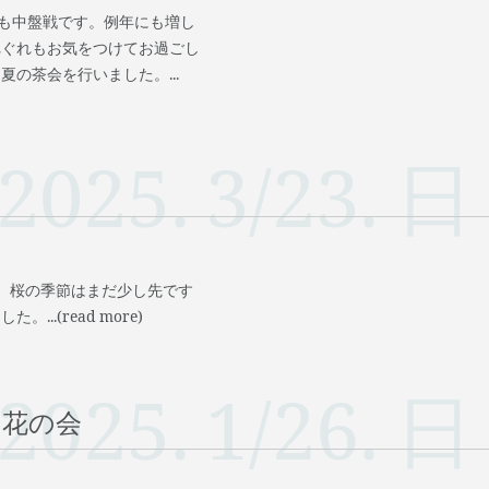
夏も中盤戦です。例年にも増し
れぐれもお気をつけてお過ごし
の茶会を行いました。...
2025.
3/23.
日
。桜の季節はまだ少し先です
.(read more)
2025.
1/26.
日
お花の会