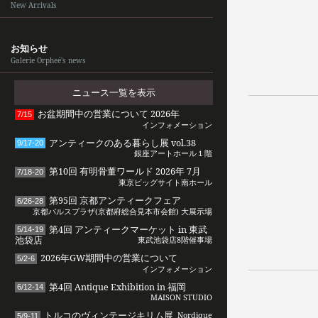
New Arrivals
お知らせ
Galerie Orpheé's news
ニュース一覧を表示
お盆期間中の営業について 2026年
7/15
インフォメーション
アンティークのある暮らし展 vol.38
9/17-20
銀座アートホール１階
第10回 有明骨董ワールド 2026年 7月
7/18-20
東京ビッグサイト南ホール
第95回 京都アンティークフェア
6/26-28
京都パルスプラザ(京都府総合見本市会館) 大展示場
第4回 アンティークマーケット in 東武
5/14-19
池袋店
東武池袋店8階催事場
2026年GW期間中の営業について
5/2-6
インフォメーション
第4回 Antique Exhibition in 福岡
6/12-14
MAISON STUDIO
トルコのヴィンテージキリム展
Nordique
5/9-11