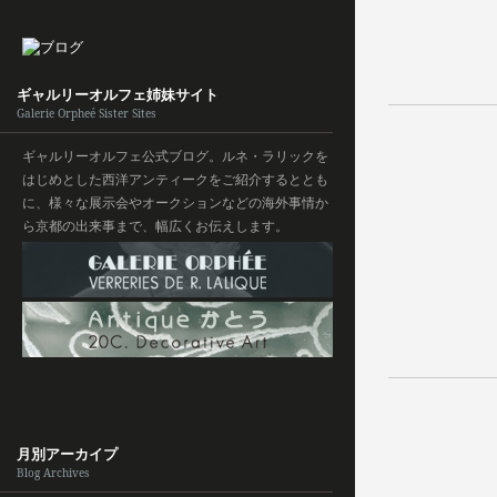
ギャルリーオルフェ姉妹サイト
Galerie Orpheé Sister Sites
ギャルリーオルフェ公式ブログ。ルネ・ラリックを
はじめとした西洋アンティークをご紹介するととも
に、様々な展示会やオークションなどの海外事情か
ら京都の出来事まで、幅広くお伝えします。
月別アーカイプ
Blog Archives