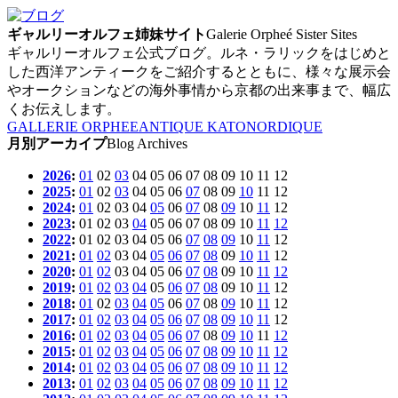
ギャルリーオルフェ姉妹サイト
Galerie Orpheé Sister Sites
ギャルリーオルフェ公式ブログ。ルネ・ラリックをはじめと
した西洋アンティークをご紹介するとともに、様々な展示会
やオークションなどの海外事情から京都の出来事まで、幅広
くお伝えします。
GALLERIE ORPHEE
ANTIQUE KATO
NORDIQUE
月別アーカイプ
Blog Archives
2026
:
01
02
03
04
05
06
07
08
09
10
11
12
2025
:
01
02
03
04
05
06
07
08
09
10
11
12
2024
:
01
02
03
04
05
06
07
08
09
10
11
12
2023
:
01
02
03
04
05
06
07
08
09
10
11
12
2022
:
01
02
03
04
05
06
07
08
09
10
11
12
2021
:
01
02
03
04
05
06
07
08
09
10
11
12
2020
:
01
02
03
04
05
06
07
08
09
10
11
12
2019
:
01
02
03
04
05
06
07
08
09
10
11
12
2018
:
01
02
03
04
05
06
07
08
09
10
11
12
2017
:
01
02
03
04
05
06
07
08
09
10
11
12
2016
:
01
02
03
04
05
06
07
08
09
10
11
12
2015
:
01
02
03
04
05
06
07
08
09
10
11
12
2014
:
01
02
03
04
05
06
07
08
09
10
11
12
2013
:
01
02
03
04
05
06
07
08
09
10
11
12