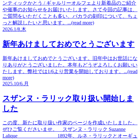
ンティックかとう / ギャルリーオルフェより新着品のご紹介
や催事のお知らせをお届けいたします。さて今回の記事は、
ご質問をいただくことも多い、バカラの刻印について、ちょ
っと解説したいと思います。...(read more)
2026.
1/8.
木
新年あけましておめでとうございます
新年あけましておめでとうございます。旧年中はお世話にな
りありがとうございました。本年もどうぞよろしくお願いい
たします。弊社では1/6より営業を開始しております。...(read
more)
2025.
10/6.
月
スザンヌ・ラリック取り扱い開始しま
した
この度、新たに取り扱い作家のページを作成いたしました。
ぜひご覧くださいませ。 スザンヌ・ラリック Suzanne
Lalique 1892年、ルネ・ラリックとオーギュ