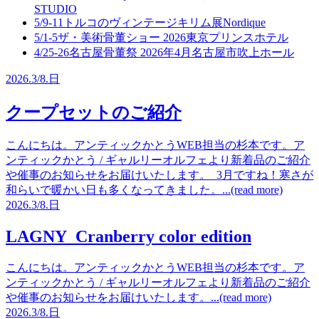
STUDIO
5/9-11
トルコのヴィンテージキリム展
Nordique
5/1-5
ザ・美術骨董ショー 2026
東京プリンスホテル
4/25-26
名古屋骨董祭 2026年4月
名古屋市吹上ホール
2026.
3/8.
日
クープセットのご紹介
こんにちは。アンティックかとうWEB担当の杉本です。ア
ンティックかとう / ギャルリーオルフェより新着品のご紹介
や催事のお知らせをお届けいたします。 3月ですね！寒さが
和らいで暖かい日も多くなってきました。...(read more)
2026.
3/8.
日
LAGNY Cranberry color edition
こんにちは。アンティックかとうWEB担当の杉本です。ア
ンティックかとう / ギャルリーオルフェより新着品のご紹介
や催事のお知らせをお届けいたします。...(read more)
2026.
3/8.
日