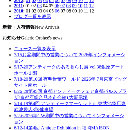
2012
:
01
02
03
04
05
06
07
08
09
10
11
12
2011
:
01
02
03
04
05
06
07
08
09
10
11
12
2010
:
01
02
03
04
05
06
07
08
09
10
11
12
ブログ一覧を表示
新着・入荷情報
New Arrivals
お知らせ
Galerie Orpheé's news
ニュース一覧を表示
7/15
お盆期間中の営業について 2026年
インフォメーシ
ョン
9/17-20
アンティークのある暮らし展 vol.38
銀座アート
ホール１階
7/18-20
第10回 有明骨董ワールド 2026年 7月
東京ビッグ
サイト南ホール
6/26-28
第95回 京都アンティークフェア
京都パルスプラ
ザ(京都府総合見本市会館) 大展示場
5/14-19
第4回 アンティークマーケット in 東武池袋店
東
武池袋店8階催事場
5/2-6
2026年GW期間中の営業について
インフォメーシ
ョン
6/12-14
第4回 Antique Exhibition in 福岡
MAISON