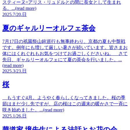
スティーヌ=アリス・リュドルとの間に長女として生まれ
る。...(read more)
2025.
7/20.
日
夏のギャルリーオルフェ茶会
7月17日の祇園祭山鉾巡行も無事終わり、京都の夏も中盤戦
です。例年にも増して厳しい暑さが続いています。皆さまお
体にはくれぐれもお気をつけてお過ごしくださいね。 さて
先日、ギャルリーオルフェにて夏の茶会を行いました。...
(read more)
2025.
3/23.
日
桜
もうすぐ4月。ようやく春らしくなってきました。桜の季
節はまだ少し先ですが、店の桜はこの週末の暖かさで一斉に
咲き始めました。...(read more)
2025.
1/26.
日
華道家 境先生による法話とお花の会