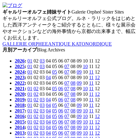
ギャルリーオルフェ姉妹サイト
Galerie Orpheé Sister Sites
ギャルリーオルフェ公式ブログ。ルネ・ラリックをはじめと
した西洋アンティークをご紹介するとともに、様々な展示会
やオークションなどの海外事情から京都の出来事まで、幅広
くお伝えします。
GALLERIE ORPHEE
ANTIQUE KATO
NORDIQUE
月別アーカイプ
Blog Archives
2026
:
01
02
03
04
05
06
07
08
09
10
11
12
2025
:
01
02
03
04
05
06
07
08
09
10
11
12
2024
:
01
02
03
04
05
06
07
08
09
10
11
12
2023
:
01
02
03
04
05
06
07
08
09
10
11
12
2022
:
01
02
03
04
05
06
07
08
09
10
11
12
2021
:
01
02
03
04
05
06
07
08
09
10
11
12
2020
:
01
02
03
04
05
06
07
08
09
10
11
12
2019
:
01
02
03
04
05
06
07
08
09
10
11
12
2018
:
01
02
03
04
05
06
07
08
09
10
11
12
2017
:
01
02
03
04
05
06
07
08
09
10
11
12
2016
:
01
02
03
04
05
06
07
08
09
10
11
12
2015
:
01
02
03
04
05
06
07
08
09
10
11
12
2014
:
01
02
03
04
05
06
07
08
09
10
11
12
2013
:
01
02
03
04
05
06
07
08
09
10
11
12