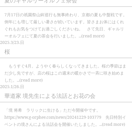
夏のギャルリーオルフェ茶会
7月17日の祇園祭山鉾巡行も無事終わり、京都の夏も中盤戦です。
例年にも増して厳しい暑さが続いています。皆さまお体にはくれ
ぐれもお気をつけてお過ごしくださいね。 さて先日、ギャルリ
ーオルフェにて夏の茶会を行いました。...(read more)
2025.
3/23.
日
桜
もうすぐ4月。ようやく春らしくなってきました。桜の季節はま
だ少し先ですが、店の桜はこの週末の暖かさで一斉に咲き始めま
した。...(read more)
2025.
1/26.
日
華道家 境先生による法話とお花の会
「境 将希 ラリックに生ける」ただ今開催中です。
https://www.g-orphee.com/news/20241229-103779 先日特別イ
ベントの境さんによる法話会を開催いたしました。...(read more)