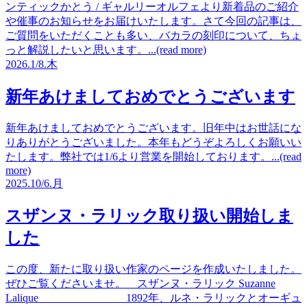
ンティックかとう / ギャルリーオルフェより新着品のご紹介
や催事のお知らせをお届けいたします。さて今回の記事は、
ご質問をいただくことも多い、バカラの刻印について、ちょ
っと解説したいと思います。...(read more)
2026.
1/8.
木
新年あけましておめでとうございます
新年あけましておめでとうございます。旧年中はお世話にな
りありがとうございました。本年もどうぞよろしくお願いい
たします。弊社では1/6より営業を開始しております。...(read
more)
2025.
10/6.
月
スザンヌ・ラリック取り扱い開始しま
した
この度、新たに取り扱い作家のページを作成いたしました。
ぜひご覧くださいませ。 スザンヌ・ラリック Suzanne
Lalique 1892年、ルネ・ラリックとオーギュ