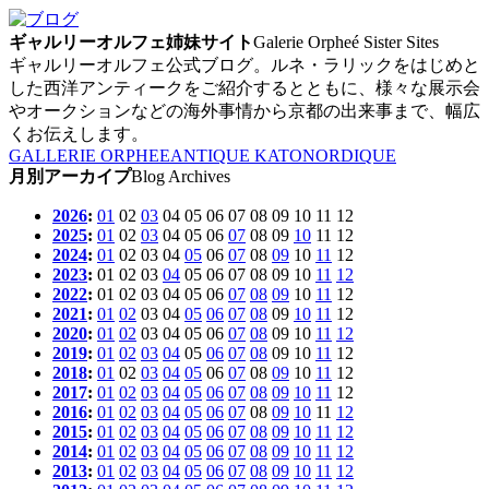
ギャルリーオルフェ姉妹サイト
Galerie Orpheé Sister Sites
ギャルリーオルフェ公式ブログ。ルネ・ラリックをはじめと
した西洋アンティークをご紹介するとともに、様々な展示会
やオークションなどの海外事情から京都の出来事まで、幅広
くお伝えします。
GALLERIE ORPHEE
ANTIQUE KATO
NORDIQUE
月別アーカイプ
Blog Archives
2026
:
01
02
03
04
05
06
07
08
09
10
11
12
2025
:
01
02
03
04
05
06
07
08
09
10
11
12
2024
:
01
02
03
04
05
06
07
08
09
10
11
12
2023
:
01
02
03
04
05
06
07
08
09
10
11
12
2022
:
01
02
03
04
05
06
07
08
09
10
11
12
2021
:
01
02
03
04
05
06
07
08
09
10
11
12
2020
:
01
02
03
04
05
06
07
08
09
10
11
12
2019
:
01
02
03
04
05
06
07
08
09
10
11
12
2018
:
01
02
03
04
05
06
07
08
09
10
11
12
2017
:
01
02
03
04
05
06
07
08
09
10
11
12
2016
:
01
02
03
04
05
06
07
08
09
10
11
12
2015
:
01
02
03
04
05
06
07
08
09
10
11
12
2014
:
01
02
03
04
05
06
07
08
09
10
11
12
2013
:
01
02
03
04
05
06
07
08
09
10
11
12