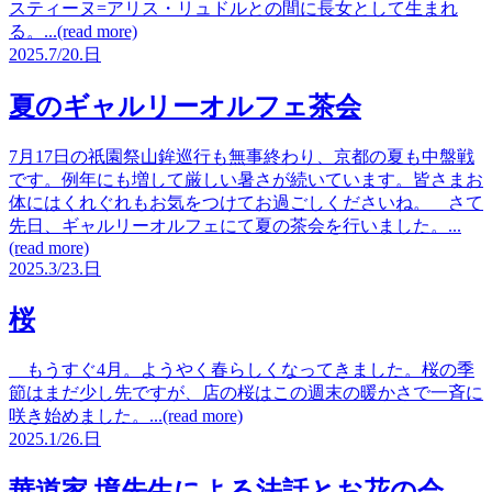
スティーヌ=アリス・リュドルとの間に長女として生まれ
る。...(read more)
2025.
7/20.
日
夏のギャルリーオルフェ茶会
7月17日の祇園祭山鉾巡行も無事終わり、京都の夏も中盤戦
です。例年にも増して厳しい暑さが続いています。皆さまお
体にはくれぐれもお気をつけてお過ごしくださいね。 さて
先日、ギャルリーオルフェにて夏の茶会を行いました。...
(read more)
2025.
3/23.
日
桜
もうすぐ4月。ようやく春らしくなってきました。桜の季
節はまだ少し先ですが、店の桜はこの週末の暖かさで一斉に
咲き始めました。...(read more)
2025.
1/26.
日
華道家 境先生による法話とお花の会