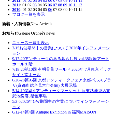
2012
:
01
02
03
04
05
06
07
08
09
10
11
12
2011
:
01
02
03
04
05
06
07
08
09
10
11
12
2010
:
01
02
03
04
05
06
07
08
09
10
11
12
ブログ一覧を表示
新着・入荷情報
New Arrivals
お知らせ
Galerie Orpheé's news
ニュース一覧を表示
7/15
お盆期間中の営業について 2026年
インフォメーシ
ョン
9/17-20
アンティークのある暮らし展 vol.38
銀座アート
ホール１階
7/18-20
第10回 有明骨董ワールド 2026年 7月
東京ビッグ
サイト南ホール
6/26-28
第95回 京都アンティークフェア
京都パルスプラ
ザ(京都府総合見本市会館) 大展示場
5/14-19
第4回 アンティークマーケット in 東武池袋店
東
武池袋店8階催事場
5/2-6
2026年GW期間中の営業について
インフォメーシ
ョン
6/12-14
第4回 Antique Exhibition in 福岡
MAISON