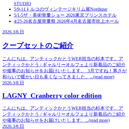
STUDIO
5/9-11
トルコのヴィンテージキリム展
Nordique
5/1-5
ザ・美術骨董ショー 2026
東京プリンスホテル
4/25-26
名古屋骨董祭 2026年4月
名古屋市吹上ホール
2026.
3/8.
日
クープセットのご紹介
こんにちは。アンティックかとうWEB担当の杉本です。ア
ンティックかとう / ギャルリーオルフェより新着品のご紹介
や催事のお知らせをお届けいたします。 3月ですね！寒さが
和らいで暖かい日も多くなってきました。...(read more)
2026.
3/8.
日
LAGNY Cranberry color edition
こんにちは。アンティックかとうWEB担当の杉本です。ア
ンティックかとう / ギャルリーオルフェより新着品のご紹介
や催事のお知らせをお届けいたします。...(read more)
2026.
3/8.
日