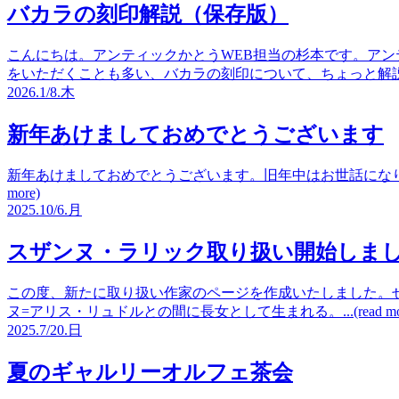
バカラの刻印解説（保存版）
こんにちは。アンティックかとうWEB担当の杉本です。アン
をいただくことも多い、バカラの刻印について、ちょっと解説したいと思
2026.
1/8.
木
新年あけましておめでとうございます
新年あけましておめでとうございます。旧年中はお世話になりあ
more)
2025.
10/6.
月
スザンヌ・ラリック取り扱い開始しま
この度、新たに取り扱い作家のページを作成いたしました。ぜ
ヌ=アリス・リュドルとの間に長女として生まれる。...(read mor
2025.
7/20.
日
夏のギャルリーオルフェ茶会