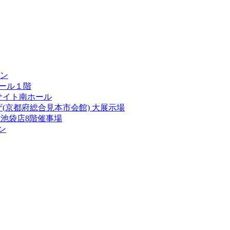
ン
ール１階
サイト南ホール
(京都府総合見本市会館) 大展示場
池袋店8階催事場
ン