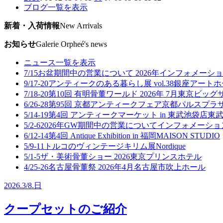
ブログ一覧を表示
新着・入荷情報
New Arrivals
お知らせ
Galerie Orpheé's news
ニュース一覧を表示
7/15
お盆期間中の営業について 2026年
インフォメーショ
9/17-20
アンティークのある暮らし展 vol.38
銀座アートホ
7/18-20
第10回 有明骨董ワールド 2026年 7月
東京ビッグ
6/26-28
第95回 京都アンティークフェア
京都パルスプラザ
5/14-19
第4回 アンティークマーケット in 東武池袋店
東武
5/2-6
2026年GW期間中の営業について
インフォメーショ
6/12-14
第4回 Antique Exhibition in 福岡
MAISON STUDIO
5/9-11
トルコのヴィンテージキリム展
Nordique
5/1-5
ザ・美術骨董ショー 2026
東京プリンスホテル
4/25-26
名古屋骨董祭 2026年4月
名古屋市吹上ホール
2026.
3/8.
日
クープセットのご紹介