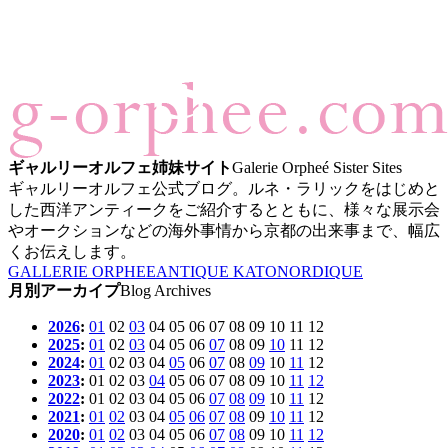
ギャルリーオルフェ姉妹サイト
Galerie Orpheé Sister Sites
ギャルリーオルフェ公式ブログ。ルネ・ラリックをはじめと
した西洋アンティークをご紹介するとともに、様々な展示会
やオークションなどの海外事情から京都の出来事まで、幅広
くお伝えします。
GALLERIE ORPHEE
ANTIQUE KATO
NORDIQUE
月別アーカイプ
Blog Archives
2026
:
01
02
03
04
05
06
07
08
09
10
11
12
2025
:
01
02
03
04
05
06
07
08
09
10
11
12
2024
:
01
02
03
04
05
06
07
08
09
10
11
12
2023
:
01
02
03
04
05
06
07
08
09
10
11
12
2022
:
01
02
03
04
05
06
07
08
09
10
11
12
2021
:
01
02
03
04
05
06
07
08
09
10
11
12
2020
:
01
02
03
04
05
06
07
08
09
10
11
12