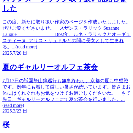
した
この度、新たに取り扱い作家のページを作成いたしました。
ぜひご覧くださいませ。 スザンヌ・ラリック Suzanne
Lalique 1892年、ルネ・ラリックとオーギュ
スティーヌ=アリス・リュドルとの間に長女として生まれ
る。...(read more)
2025.
7/20.
日
夏のギャルリーオルフェ茶会
7月17日の祇園祭山鉾巡行も無事終わり、京都の夏も中盤戦
です。例年にも増して厳しい暑さが続いています。皆さまお
体にはくれぐれもお気をつけてお過ごしくださいね。 さて
先日、ギャルリーオルフェにて夏の茶会を行いました。...
(read more)
2025.
3/23.
日
桜