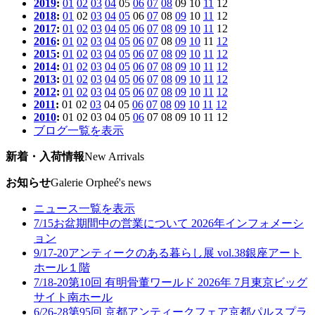
2019
:
01
02
03
04
05
06
07
08
09
10
11
12
2018
:
01
02
03
04
05
06
07
08
09
10
11
12
2017
:
01
02
03
04
05
06
07
08
09
10
11
12
2016
:
01
02
03
04
05
06
07
08
09
10
11
12
2015
:
01
02
03
04
05
06
07
08
09
10
11
12
2014
:
01
02
03
04
05
06
07
08
09
10
11
12
2013
:
01
02
03
04
05
06
07
08
09
10
11
12
2012
:
01
02
03
04
05
06
07
08
09
10
11
12
2011
:
01
02
03
04
05
06
07
08
09
10
11
12
2010
:
01
02
03
04
05
06
07
08
09
10
11
12
ブログ一覧を表示
新着・入荷情報
New Arrivals
お知らせ
Galerie Orpheé's news
ニュース一覧を表示
7/15
お盆期間中の営業について 2026年
インフォメーシ
ョン
9/17-20
アンティークのある暮らし展 vol.38
銀座アート
ホール１階
7/18-20
第10回 有明骨董ワールド 2026年 7月
東京ビッグ
サイト南ホール
6/26-28
第95回 京都アンティークフェア
京都パルスプラ