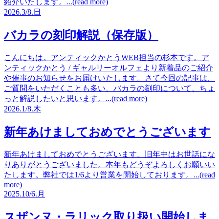
紹介いたします。...(read more)
2026.
3/8.
日
バカラの刻印解説（保存版）
こんにちは。アンティックかとうWEB担当の杉本です。ア
ンティックかとう / ギャルリーオルフェより新着品のご紹介
や催事のお知らせをお届けいたします。さて今回の記事は、
ご質問をいただくことも多い、バカラの刻印について、ちょ
っと解説したいと思います。...(read more)
2026.
1/8.
木
新年あけましておめでとうございます
新年あけましておめでとうございます。旧年中はお世話にな
りありがとうございました。本年もどうぞよろしくお願いい
たします。弊社では1/6より営業を開始しております。...(read
more)
2025.
10/6.
月
スザンヌ・ラリック取り扱い開始しま