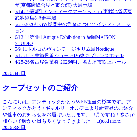
ザ(京都府総合見本市会館) 大展示場
5/14-19
第4回 アンティークマーケット in 東武池袋店
東
武池袋店8階催事場
5/2-6
2026年GW期間中の営業について
インフォメーシ
ョン
6/12-14
第4回 Antique Exhibition in 福岡
MAISON
STUDIO
5/9-11
トルコのヴィンテージキリム展
Nordique
5/1-5
ザ・美術骨董ショー 2026
東京プリンスホテル
4/25-26
名古屋骨董祭 2026年4月
名古屋市吹上ホール
2026.
3/8.
日
クープセットのご紹介
こんにちは。アンティックかとうWEB担当の杉本です。ア
ンティックかとう / ギャルリーオルフェより新着品のご紹介
や催事のお知らせをお届けいたします。 3月ですね！寒さが
和らいで暖かい日も多くなってきました。...(read more)
2026.
3/8.
日