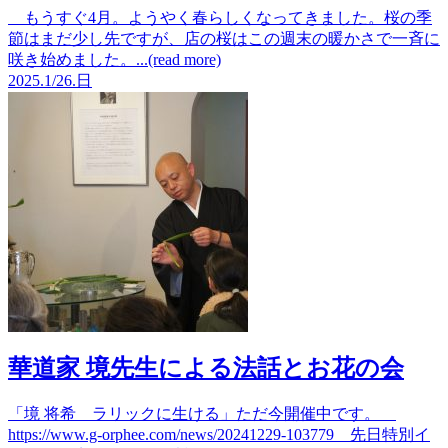
もうすぐ4月。ようやく春らしくなってきました。桜の季
節はまだ少し先ですが、店の桜はこの週末の暖かさで一斉に
咲き始めました。...(read more)
2025.
1/26.
日
華道家 境先生による法話とお花の会
「境 将希 ラリックに生ける」ただ今開催中です。
https://www.g-orphee.com/news/20241229-103779 先日特別イ