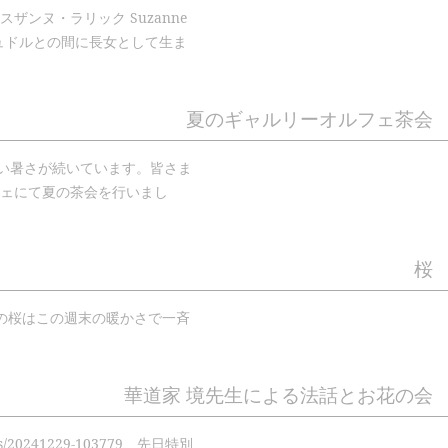
ンヌ・ラリック Suzanne
ュドルとの間に長女として生ま
夏のギャルリーオルフェ茶会
しい暑さが続いています。皆さま
ェにて夏の茶会を行いまし
桜
の桜はこの週末の暖かさで一斉
華道家 境先生による法話とお花の会
20241229-103779 先日特別