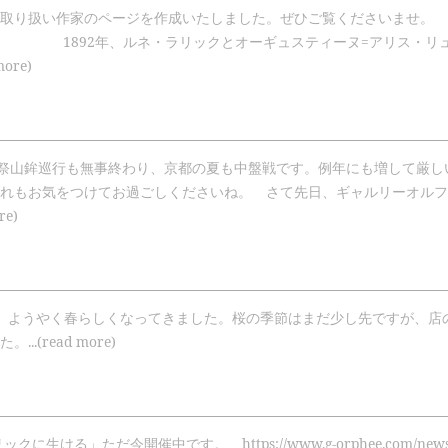
取り扱い作家のページを作成いたしました。ぜひご覧くださいませ。 スザ
e 1892年、ルネ・ラリックとオーギュスティーヌ=アリス・リ
more)
園祭山鉾巡行も無事終わり、京都の夏も中盤戦です。例年にも増して厳
れもお気をつけてお過ごしくださいね。 さて先日、ギャルリーオルフ
re)
。ようやく春らしくなってきました。桜の季節はまだ少し先ですが、店
..(read more)
クに生ける」ただ今開催中です。 https://www.g-orphee.com/news/