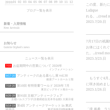
:
01
02
03
04
05
06
07
08
09
10
11
12
2010
この度、新たに
Laliqu
ブログ一覧を表示
れる。...(read 
2025.
7/20.
日
新着・入荷情報
New Arrivals
7月17日の祇
お知らせ
お体にはくれぐ
Galerie Orpheé's news
た。...(read mo
2025.
3/23.
日
ニュース一覧を表示
お盆期間中の営業について 2026年
7/15
インフォメーション
アンティークのある暮らし展 vol.38
9/17-20
もうすぐ4月
銀座アートホール１階
に咲き始めました。.
第10回 有明骨董ワールド 2026年 7月
7/18-20
2025.
1/26.
日
東京ビッグサイト南ホール
第95回 京都アンティークフェア
6/26-28
京都パルスプラザ(京都府総合見本市会館) 大展示場
第4回 アンティークマーケット in 東武
5/14-19
「境 将希 ラリッ
池袋店
東武池袋店8階催事場