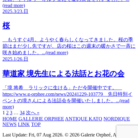
(read more)
2025.
3/23.
日
桜
もうすぐ4月。ようやく春らしくなってきました。桜の季
節はまだ少し先ですが、店の桜はこの週末の暖かさで一斉に
咲き始めました。...(read more)
2025.
1/26.
日
華道家 境先生による法話とお花の会
「境 将希 ラリックに生ける」ただ今開催中です。
https://www.g-orphee.com/news/20241229-103779 先日特別イ
ベントの境さんによる法話会を開催いたしました。...(read
more)
1
2
3
…
34
次へ »
HOME
GALLERIE ORPHEE
ANTIQUE KATO
NORDIQUE
NEWS
LINK
TOP
Last Update: Fri, 07 Aug 2026. © 2026 Galerie Orpheé, All rights