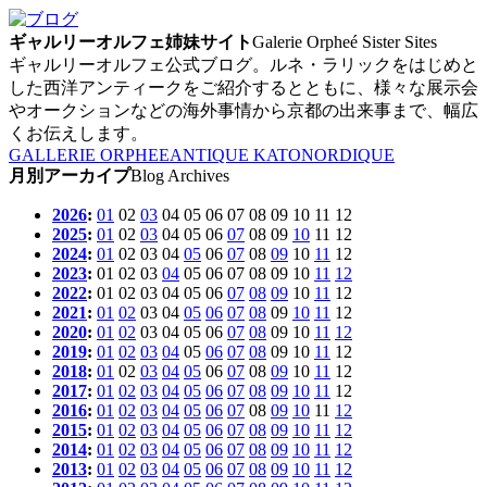
ギャルリーオルフェ姉妹サイト
Galerie Orpheé Sister Sites
ギャルリーオルフェ公式ブログ。ルネ・ラリックをはじめと
した西洋アンティークをご紹介するとともに、様々な展示会
やオークションなどの海外事情から京都の出来事まで、幅広
くお伝えします。
GALLERIE ORPHEE
ANTIQUE KATO
NORDIQUE
月別アーカイプ
Blog Archives
2026
:
01
02
03
04
05
06
07
08
09
10
11
12
2025
:
01
02
03
04
05
06
07
08
09
10
11
12
2024
:
01
02
03
04
05
06
07
08
09
10
11
12
2023
:
01
02
03
04
05
06
07
08
09
10
11
12
2022
:
01
02
03
04
05
06
07
08
09
10
11
12
2021
:
01
02
03
04
05
06
07
08
09
10
11
12
2020
:
01
02
03
04
05
06
07
08
09
10
11
12
2019
:
01
02
03
04
05
06
07
08
09
10
11
12
2018
:
01
02
03
04
05
06
07
08
09
10
11
12
2017
:
01
02
03
04
05
06
07
08
09
10
11
12
2016
:
01
02
03
04
05
06
07
08
09
10
11
12
2015
:
01
02
03
04
05
06
07
08
09
10
11
12
2014
:
01
02
03
04
05
06
07
08
09
10
11
12
2013
:
01
02
03
04
05
06
07
08
09
10
11
12