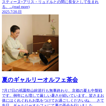
スティーヌ=アリス・リュドルとの間に長女として生まれ
る。...(read more)
2025.
7/20.
日
夏のギャルリーオルフェ茶会
7月17日の祇園祭山鉾巡行も無事終わり、京都の夏も中盤戦
です。例年にも増して厳しい暑さが続いています。皆さまお
体にはくれぐれもお気をつけてお過ごしくださいね。 さて
先日、ギャルリーオルフェにて夏の茶会を行いました。...