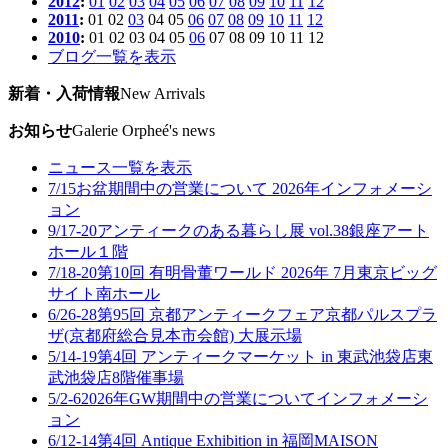
2012
:
01
02
03
04
05
06
07
08
09
10
11
12
2011
:
01
02
03
04
05
06
07
08
09
10
11
12
2010
:
01
02
03
04
05
06
07
08
09
10
11
12
ブログ一覧を表示
新着・入荷情報
New Arrivals
お知らせ
Galerie Orpheé's news
ニュース一覧を表示
7/15
お盆期間中の営業について 2026年
インフォメーシ
ョン
9/17-20
アンティークのある暮らし展 vol.38
銀座アート
ホール１階
7/18-20
第10回 有明骨董ワールド 2026年 7月
東京ビッグ
サイト南ホール
6/26-28
第95回 京都アンティークフェア
京都パルスプラ
ザ(京都府総合見本市会館) 大展示場
5/14-19
第4回 アンティークマーケット in 東武池袋店
東
武池袋店8階催事場
5/2-6
2026年GW期間中の営業について
インフォメーシ
ョン
6/12-14
第4回 Antique Exhibition in 福岡
MAISON