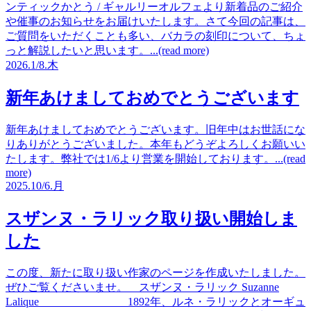
ンティックかとう / ギャルリーオルフェより新着品のご紹介
や催事のお知らせをお届けいたします。さて今回の記事は、
ご質問をいただくことも多い、バカラの刻印について、ちょ
っと解説したいと思います。...(read more)
2026.
1/8.
木
新年あけましておめでとうございます
新年あけましておめでとうございます。旧年中はお世話にな
りありがとうございました。本年もどうぞよろしくお願いい
たします。弊社では1/6より営業を開始しております。...(read
more)
2025.
10/6.
月
スザンヌ・ラリック取り扱い開始しま
した
この度、新たに取り扱い作家のページを作成いたしました。
ぜひご覧くださいませ。 スザンヌ・ラリック Suzanne
Lalique 1892年、ルネ・ラリックとオーギュ