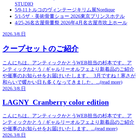
STUDIO
5/9-11
トルコのヴィンテージキリム展
Nordique
5/1-5
ザ・美術骨董ショー 2026
東京プリンスホテル
4/25-26
名古屋骨董祭 2026年4月
名古屋市吹上ホール
2026.
3/8.
日
クープセットのご紹介
こんにちは。アンティックかとうWEB担当の杉本です。ア
ンティックかとう / ギャルリーオルフェより新着品のご紹介
や催事のお知らせをお届けいたします。 3月ですね！寒さが
和らいで暖かい日も多くなってきました。...(read more)
2026.
3/8.
日
LAGNY Cranberry color edition
こんにちは。アンティックかとうWEB担当の杉本です。ア
ンティックかとう / ギャルリーオルフェより新着品のご紹介
や催事のお知らせをお届けいたします。...(read more)
2026.
3/8.
日