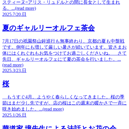
スティーヌ=アリス・リュドルとの間に長女として生まれ
る。...(read more)
2025.
7/20.
日
夏のギャルリーオルフェ茶会
7月17日の祇園祭山鉾巡行も無事終わり、京都の夏も中盤戦
です。例年にも増して厳しい暑さが続いています。皆さまお
体にはくれぐれもお気をつけてお過ごしくださいね。 さて
先日、ギャルリーオルフェにて夏の茶会を行いました。...
(read more)
2025.
3/23.
日
桜
もうすぐ4月。ようやく春らしくなってきました。桜の季
節はまだ少し先ですが、店の桜はこの週末の暖かさで一斉に
咲き始めました。...(read more)
2025.
1/26.
日
華道家 境先生による法話とお花の会