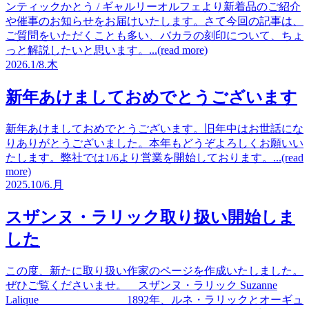
ンティックかとう / ギャルリーオルフェより新着品のご紹介
や催事のお知らせをお届けいたします。さて今回の記事は、
ご質問をいただくことも多い、バカラの刻印について、ちょ
っと解説したいと思います。...(read more)
2026.
1/8.
木
新年あけましておめでとうございます
新年あけましておめでとうございます。旧年中はお世話にな
りありがとうございました。本年もどうぞよろしくお願いい
たします。弊社では1/6より営業を開始しております。...(read
more)
2025.
10/6.
月
スザンヌ・ラリック取り扱い開始しま
した
この度、新たに取り扱い作家のページを作成いたしました。
ぜひご覧くださいませ。 スザンヌ・ラリック Suzanne
Lalique 1892年、ルネ・ラリックとオーギュ