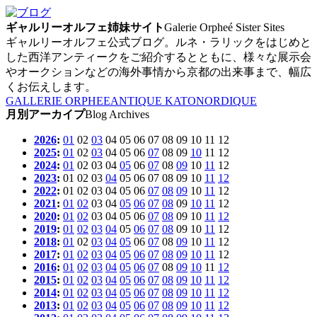
ギャルリーオルフェ姉妹サイト
Galerie Orpheé Sister Sites
ギャルリーオルフェ公式ブログ。ルネ・ラリックをはじめと
した西洋アンティークをご紹介するとともに、様々な展示会
やオークションなどの海外事情から京都の出来事まで、幅広
くお伝えします。
GALLERIE ORPHEE
ANTIQUE KATO
NORDIQUE
月別アーカイプ
Blog Archives
2026
:
01
02
03
04
05
06
07
08
09
10
11
12
2025
:
01
02
03
04
05
06
07
08
09
10
11
12
2024
:
01
02
03
04
05
06
07
08
09
10
11
12
2023
:
01
02
03
04
05
06
07
08
09
10
11
12
2022
:
01
02
03
04
05
06
07
08
09
10
11
12
2021
:
01
02
03
04
05
06
07
08
09
10
11
12
2020
:
01
02
03
04
05
06
07
08
09
10
11
12
2019
:
01
02
03
04
05
06
07
08
09
10
11
12
2018
:
01
02
03
04
05
06
07
08
09
10
11
12
2017
:
01
02
03
04
05
06
07
08
09
10
11
12
2016
:
01
02
03
04
05
06
07
08
09
10
11
12
2015
:
01
02
03
04
05
06
07
08
09
10
11
12
2014
:
01
02
03
04
05
06
07
08
09
10
11
12
2013
:
01
02
03
04
05
06
07
08
09
10
11
12