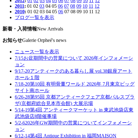
2012
:
01
02
03
04
05
06
07
08
09
10
11
12
2011
:
01
02
03
04
05
06
07
08
09
10
11
12
2010
:
01
02
03
04
05
06
07
08
09
10
11
12
ブログ一覧を表示
新着・入荷情報
New Arrivals
お知らせ
Galerie Orpheé's news
ニュース一覧を表示
7/15
お盆期間中の営業について 2026年
インフォメーシ
ョン
9/17-20
アンティークのある暮らし展 vol.38
銀座アート
ホール１階
7/18-20
第10回 有明骨董ワールド 2026年 7月
東京ビッグ
サイト南ホール
6/26-28
第95回 京都アンティークフェア
京都パルスプラ
ザ(京都府総合見本市会館) 大展示場
5/14-19
第4回 アンティークマーケット in 東武池袋店
東
武池袋店8階催事場
5/2-6
2026年GW期間中の営業について
インフォメーシ
ョン
6/12-14
第4回 Antique Exhibition in 福岡
MAISON