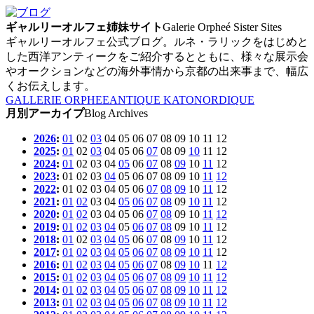
ギャルリーオルフェ姉妹サイト
Galerie Orpheé Sister Sites
ギャルリーオルフェ公式ブログ。ルネ・ラリックをはじめと
した西洋アンティークをご紹介するとともに、様々な展示会
やオークションなどの海外事情から京都の出来事まで、幅広
くお伝えします。
GALLERIE ORPHEE
ANTIQUE KATO
NORDIQUE
月別アーカイプ
Blog Archives
2026
:
01
02
03
04
05
06
07
08
09
10
11
12
2025
:
01
02
03
04
05
06
07
08
09
10
11
12
2024
:
01
02
03
04
05
06
07
08
09
10
11
12
2023
:
01
02
03
04
05
06
07
08
09
10
11
12
2022
:
01
02
03
04
05
06
07
08
09
10
11
12
2021
:
01
02
03
04
05
06
07
08
09
10
11
12
2020
:
01
02
03
04
05
06
07
08
09
10
11
12
2019
:
01
02
03
04
05
06
07
08
09
10
11
12
2018
:
01
02
03
04
05
06
07
08
09
10
11
12
2017
:
01
02
03
04
05
06
07
08
09
10
11
12
2016
:
01
02
03
04
05
06
07
08
09
10
11
12
2015
:
01
02
03
04
05
06
07
08
09
10
11
12
2014
:
01
02
03
04
05
06
07
08
09
10
11
12
2013
:
01
02
03
04
05
06
07
08
09
10
11
12