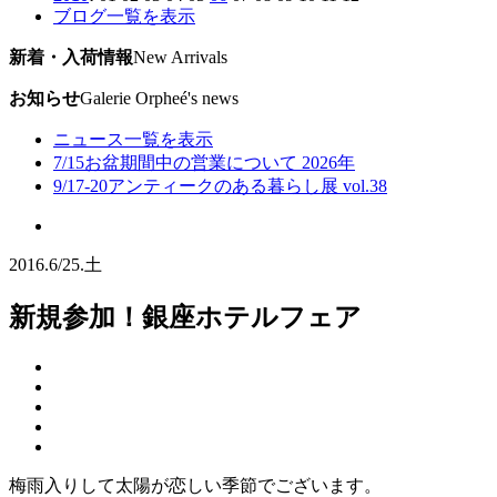
ブログ一覧を表示
新着・入荷情報
New Arrivals
お知らせ
Galerie Orpheé's news
ニュース一覧を表示
7/15
お盆期間中の営業について 2026年
9/17-20
アンティークのある暮らし展 vol.38
2016.
6/25.
土
新規参加！銀座ホテルフェア
梅雨入りして太陽が恋しい季節でございます。