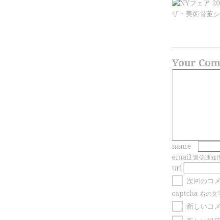
ザ・美術骨董ショー
Your Co
name
email
返信通知
url
次回のコ
captcha
右の文
新しいコ