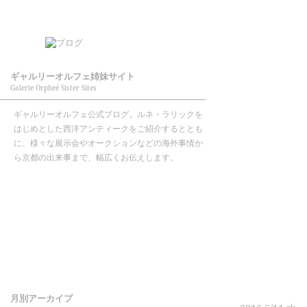
ギャルリーオルフェ姉妹サイト
Galerie Orpheé Sister Sites
ギャルリーオルフェ公式ブログ。ルネ・ラリックを
はじめとした西洋アンティークをご紹介するととも
に、様々な展示会やオークションなどの海外事情か
ら京都の出来事まで、幅広くお伝えします。
月別アーカイプ