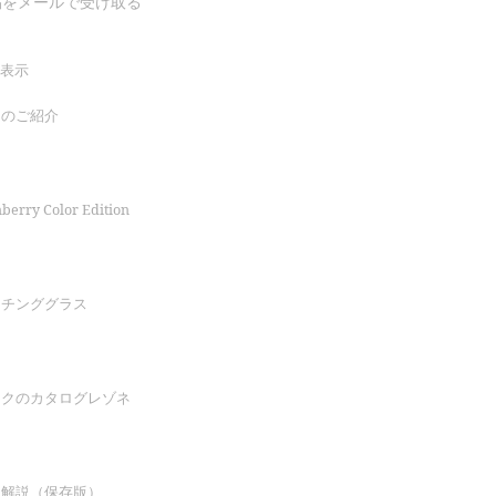
稿をメールで受け取る
表示
トのご紹介
erry Color Edition
ッチンググラス
ックのカタログレゾネ
印解説（保存版）