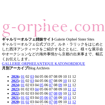
ギャルリーオルフェ姉妹サイト
Galerie Orpheé Sister Sites
ギャルリーオルフェ公式ブログ。ルネ・ラリックをはじめと
した西洋アンティークをご紹介するとともに、様々な展示会
やオークションなどの海外事情から京都の出来事まで、幅広
くお伝えします。
GALLERIE ORPHEE
ANTIQUE KATO
NORDIQUE
月別アーカイプ
Blog Archives
2026
:
01
02
03
04
05
06
07
08
09
10
11
12
2025
:
01
02
03
04
05
06
07
08
09
10
11
12
2024
:
01
02
03
04
05
06
07
08
09
10
11
12
2023
:
01
02
03
04
05
06
07
08
09
10
11
12
2022
:
01
02
03
04
05
06
07
08
09
10
11
12
2021
:
01
02
03
04
05
06
07
08
09
10
11
12
2020
:
01
02
03
04
05
06
07
08
09
10
11
12