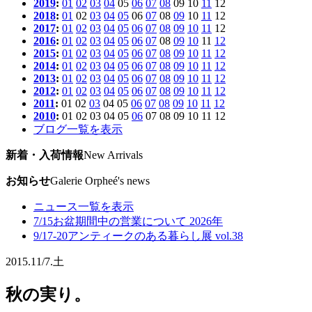
2019
:
01
02
03
04
05
06
07
08
09
10
11
12
2018
:
01
02
03
04
05
06
07
08
09
10
11
12
2017
:
01
02
03
04
05
06
07
08
09
10
11
12
2016
:
01
02
03
04
05
06
07
08
09
10
11
12
2015
:
01
02
03
04
05
06
07
08
09
10
11
12
2014
:
01
02
03
04
05
06
07
08
09
10
11
12
2013
:
01
02
03
04
05
06
07
08
09
10
11
12
2012
:
01
02
03
04
05
06
07
08
09
10
11
12
2011
:
01
02
03
04
05
06
07
08
09
10
11
12
2010
:
01
02
03
04
05
06
07
08
09
10
11
12
ブログ一覧を表示
新着・入荷情報
New Arrivals
お知らせ
Galerie Orpheé's news
ニュース一覧を表示
7/15
お盆期間中の営業について 2026年
9/17-20
アンティークのある暮らし展 vol.38
2015.
11/7.
土
秋の実り。