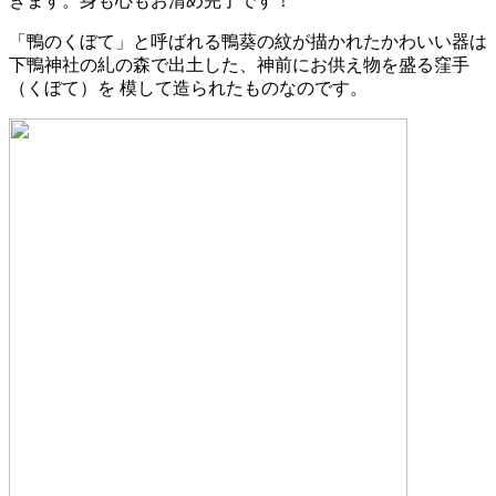
きます。身も心もお清め完了です！
「鴨のくぼて」と呼ばれる鴨葵の紋が描かれたかわいい器は
下鴨神社の糺の森で出土した、神前にお供え物を盛る窪手
（くぼて）を 模して造られたものなのです。