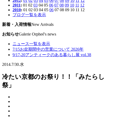
2012
:
01
02
03
04
05
06
07
08
09
10
11
12
2011
:
01
02
03
04
05
06
07
08
09
10
11
12
2010
:
01
02
03
04
05
06
07
08
09
10
11
12
ブログ一覧を表示
新着・入荷情報
New Arrivals
お知らせ
Galerie Orpheé's news
ニュース一覧を表示
7/15
お盆期間中の営業について 2026年
9/17-20
アンティークのある暮らし展 vol.38
2014.
7/30.
水
冷たい京都のお祭り！！「みたらし
祭」