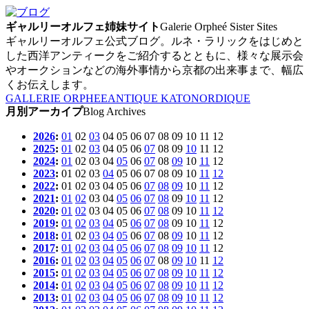
ギャルリーオルフェ姉妹サイト
Galerie Orpheé Sister Sites
ギャルリーオルフェ公式ブログ。ルネ・ラリックをはじめと
した西洋アンティークをご紹介するとともに、様々な展示会
やオークションなどの海外事情から京都の出来事まで、幅広
くお伝えします。
GALLERIE ORPHEE
ANTIQUE KATO
NORDIQUE
月別アーカイプ
Blog Archives
2026
:
01
02
03
04
05
06
07
08
09
10
11
12
2025
:
01
02
03
04
05
06
07
08
09
10
11
12
2024
:
01
02
03
04
05
06
07
08
09
10
11
12
2023
:
01
02
03
04
05
06
07
08
09
10
11
12
2022
:
01
02
03
04
05
06
07
08
09
10
11
12
2021
:
01
02
03
04
05
06
07
08
09
10
11
12
2020
:
01
02
03
04
05
06
07
08
09
10
11
12
2019
:
01
02
03
04
05
06
07
08
09
10
11
12
2018
:
01
02
03
04
05
06
07
08
09
10
11
12
2017
:
01
02
03
04
05
06
07
08
09
10
11
12
2016
:
01
02
03
04
05
06
07
08
09
10
11
12
2015
:
01
02
03
04
05
06
07
08
09
10
11
12
2014
:
01
02
03
04
05
06
07
08
09
10
11
12
2013
:
01
02
03
04
05
06
07
08
09
10
11
12