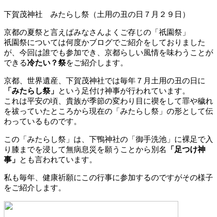
下賀茂神社 みたらし祭（土用の丑の日７月２９日）
京都の夏祭と言えばみなさんよくご存じの「祇園祭」
祇園祭については何度かブログでご紹介をしておりました
が、今回は誰でも参加でき、京都らしい風情を味わうことが
できる
冷たい？祭
をご紹介します。
京都、世界遺産、下賀茂神社では毎年７月土用の丑の日に
「みたらし祭」
という足付け神事が行われています。
これは平安の頃、貴族が季節の変わり目に禊をして罪や穢れ
を祓っていたところから現在の「みたらし祭」の形として伝
わっているものです。
この「みたらし祭」は、下鴨神社の「御手洗池」に裸足で入
り膝までを浸して無病息災を願うことから別名
「足つけ神
事」
とも言われています。
私も毎年、健康祈願にこの行事に参加するのですがその様子
をご紹介します。