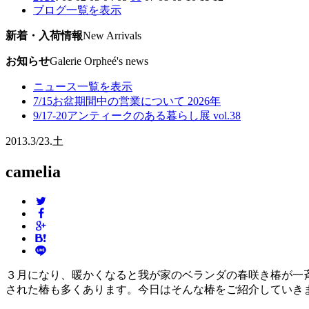
ブログ一覧を表示
新着・入荷情報
New Arrivals
お知らせ
Galerie Orpheé's news
ニュース一覧を表示
7/15
お盆期間中の営業について 2026年
9/17-20
アンティークのある暮らし展 vol.38
2013.
3/23.
土
camelia
３月になり、暖かくなると我が家のベランダの春咲き椿が一
された椿も多くあります。今日はそんな椿をご紹介していき