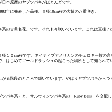
が日本原産のヤブツバキがほとんどです。
93年に発表した品種。直径10cm程の大輪の八重咲き。
キ系の古典名花。です。それも今咲いています。これは直径７c
直径１０cm程です。ネイティブアメリカンのチェロキー族の言
で、はじめてゴールドラッシュの起こった場所として知られて
上がる階段のところで輝いています。やはりヤブツバキからつ
バキ系）と、サルウィンツバキ系の Ruby Bells を交