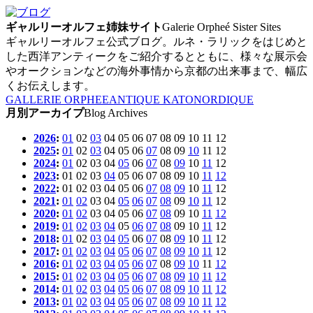
ギャルリーオルフェ姉妹サイト
Galerie Orpheé Sister Sites
ギャルリーオルフェ公式ブログ。ルネ・ラリックをはじめと
した西洋アンティークをご紹介するとともに、様々な展示会
やオークションなどの海外事情から京都の出来事まで、幅広
くお伝えします。
GALLERIE ORPHEE
ANTIQUE KATO
NORDIQUE
月別アーカイプ
Blog Archives
2026
:
01
02
03
04
05
06
07
08
09
10
11
12
2025
:
01
02
03
04
05
06
07
08
09
10
11
12
2024
:
01
02
03
04
05
06
07
08
09
10
11
12
2023
:
01
02
03
04
05
06
07
08
09
10
11
12
2022
:
01
02
03
04
05
06
07
08
09
10
11
12
2021
:
01
02
03
04
05
06
07
08
09
10
11
12
2020
:
01
02
03
04
05
06
07
08
09
10
11
12
2019
:
01
02
03
04
05
06
07
08
09
10
11
12
2018
:
01
02
03
04
05
06
07
08
09
10
11
12
2017
:
01
02
03
04
05
06
07
08
09
10
11
12
2016
:
01
02
03
04
05
06
07
08
09
10
11
12
2015
:
01
02
03
04
05
06
07
08
09
10
11
12
2014
:
01
02
03
04
05
06
07
08
09
10
11
12
2013
:
01
02
03
04
05
06
07
08
09
10
11
12