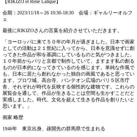
【RIKIZO et René Lalique】
会期：2023/11/18～26 10:30-18:30 会場：ギャルリーオルフ
ェ
最後にRIKIZOさんの言葉を紹介させていただきます。
「ヨーロッパに来て５０年の年月が過ぎました。日本で画家
としての活動は２１世紀に入ってから、日本を意識せずに創
ってきた作品が和を基調にしているものと気がつきました。
１０年前からパリと京都で制作していて、ますます私の創る
ものが日本的になってきているのを感じます。単純な作風で
も、日本に居たら創れなかった独自の画風であると思ってい
ます。ブロワ城、高台寺、パンテオン広場のパリ５区市庁
舎、それぞれが時代を反映する個性的な建物です。これらの
展覧会を通して、作品が生きることは空間も生かすことだと
実感しました。時代、文化を超えて生きる作品を創りたいと
思います。」
画家 略歴
1946年 東京出身、疎開先の群馬県で生まれる