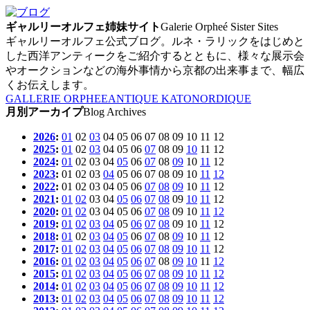
ギャルリーオルフェ姉妹サイト
Galerie Orpheé Sister Sites
ギャルリーオルフェ公式ブログ。ルネ・ラリックをはじめと
した西洋アンティークをご紹介するとともに、様々な展示会
やオークションなどの海外事情から京都の出来事まで、幅広
くお伝えします。
GALLERIE ORPHEE
ANTIQUE KATO
NORDIQUE
月別アーカイプ
Blog Archives
2026
:
01
02
03
04
05
06
07
08
09
10
11
12
2025
:
01
02
03
04
05
06
07
08
09
10
11
12
2024
:
01
02
03
04
05
06
07
08
09
10
11
12
2023
:
01
02
03
04
05
06
07
08
09
10
11
12
2022
:
01
02
03
04
05
06
07
08
09
10
11
12
2021
:
01
02
03
04
05
06
07
08
09
10
11
12
2020
:
01
02
03
04
05
06
07
08
09
10
11
12
2019
:
01
02
03
04
05
06
07
08
09
10
11
12
2018
:
01
02
03
04
05
06
07
08
09
10
11
12
2017
:
01
02
03
04
05
06
07
08
09
10
11
12
2016
:
01
02
03
04
05
06
07
08
09
10
11
12
2015
:
01
02
03
04
05
06
07
08
09
10
11
12
2014
:
01
02
03
04
05
06
07
08
09
10
11
12
2013
:
01
02
03
04
05
06
07
08
09
10
11
12