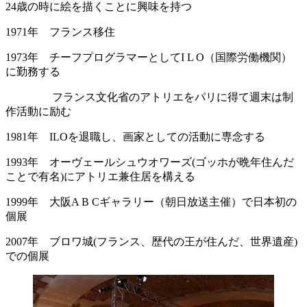
24歳の時に絵を描くことに興味を持つ
1971年 フランス移住
1973年 チーフプログラマーとしてI L O（国際労働機関）
に勤務する
フランス文化省のアトリエをパリに得て週末は制
作活動に励む
1981年 ILOを退職し、画家としての活動に専念する
1993年 オーヴェールシュウオワーズ(ゴッホが晩年住んだ
ことで有名)にアトリエ兼住居を構える
1999年 大阪A B Cギャラリー（朝日放送主催）で日本初の
個展
2007年 ブロワ城(フランス、歴代の王が住んだ、世界遺産)
での個展