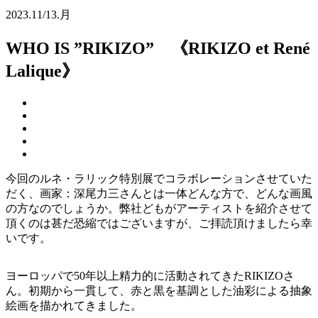
2023.
11/13.
月
WHO IS ”RIKIZO” 《RIKIZO et René
Lalique》
今回のルネ・ラリック特別展でコラボレーションさせていた
だく、画家：深尾力三さんとは一体どんな方で、どんな画風
の方なのでしょうか。弊社どもがアーティストを紹介させて
頂くのは甚だ恐縮ではございますが、ご拝読頂けましたら幸
いです。
ヨーロッパで50年以上精力的に活動されてきたRIKIZOさ
ん。初期から一貫して、赤と黒を基調とした油彩による抽象
絵画を描かれてきました。