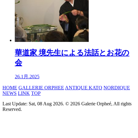
華道家 境先生による法話とお花の
会
26.1月.2025
HOME
GALLERIE ORPHEE
ANTIQUE KATO
NORDIQUE
NEWS
LINK
TOP
Last Update: Sat, 08 Aug 2026. © 2026 Galerie Orpheé, All rights
Reserved.