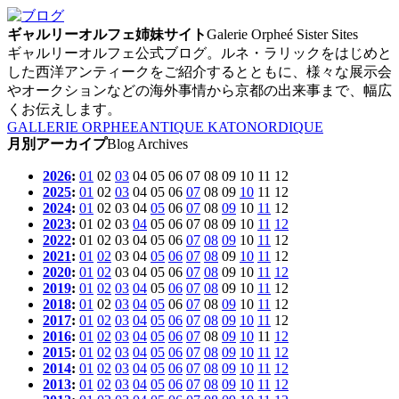
ギャルリーオルフェ姉妹サイト
Galerie Orpheé Sister Sites
ギャルリーオルフェ公式ブログ。ルネ・ラリックをはじめと
した西洋アンティークをご紹介するとともに、様々な展示会
やオークションなどの海外事情から京都の出来事まで、幅広
くお伝えします。
GALLERIE ORPHEE
ANTIQUE KATO
NORDIQUE
月別アーカイプ
Blog Archives
2026
:
01
02
03
04
05
06
07
08
09
10
11
12
2025
:
01
02
03
04
05
06
07
08
09
10
11
12
2024
:
01
02
03
04
05
06
07
08
09
10
11
12
2023
:
01
02
03
04
05
06
07
08
09
10
11
12
2022
:
01
02
03
04
05
06
07
08
09
10
11
12
2021
:
01
02
03
04
05
06
07
08
09
10
11
12
2020
:
01
02
03
04
05
06
07
08
09
10
11
12
2019
:
01
02
03
04
05
06
07
08
09
10
11
12
2018
:
01
02
03
04
05
06
07
08
09
10
11
12
2017
:
01
02
03
04
05
06
07
08
09
10
11
12
2016
:
01
02
03
04
05
06
07
08
09
10
11
12
2015
:
01
02
03
04
05
06
07
08
09
10
11
12
2014
:
01
02
03
04
05
06
07
08
09
10
11
12
2013
:
01
02
03
04
05
06
07
08
09
10
11
12