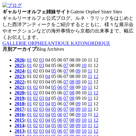
ギャルリーオルフェ姉妹サイト
Galerie Orpheé Sister Sites
ギャルリーオルフェ公式ブログ。ルネ・ラリックをはじめと
した西洋アンティークをご紹介するとともに、様々な展示会
やオークションなどの海外事情から京都の出来事まで、幅広
くお伝えします。
GALLERIE ORPHEE
ANTIQUE KATO
NORDIQUE
月別アーカイプ
Blog Archives
2026
:
01
02
03
04
05
06
07
08
09
10
11
12
2025
:
01
02
03
04
05
06
07
08
09
10
11
12
2024
:
01
02
03
04
05
06
07
08
09
10
11
12
2023
:
01
02
03
04
05
06
07
08
09
10
11
12
2022
:
01
02
03
04
05
06
07
08
09
10
11
12
2021
:
01
02
03
04
05
06
07
08
09
10
11
12
2020
:
01
02
03
04
05
06
07
08
09
10
11
12
2019
:
01
02
03
04
05
06
07
08
09
10
11
12
2018
:
01
02
03
04
05
06
07
08
09
10
11
12
2017
:
01
02
03
04
05
06
07
08
09
10
11
12
2016
:
01
02
03
04
05
06
07
08
09
10
11
12
2015
:
01
02
03
04
05
06
07
08
09
10
11
12
2014
:
01
02
03
04
05
06
07
08
09
10
11
12
2013
:
01
02
03
04
05
06
07
08
09
10
11
12