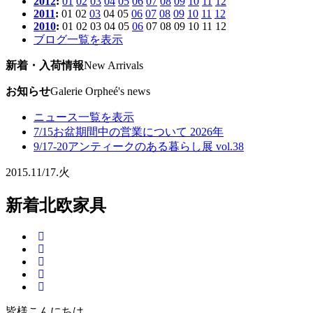
2012
:
01
02
03
04
05
06
07
08
09
10
11
12
2011
:
01
02
03
04
05
06
07
08
09
10
11
12
2010
:
01
02
03
04
05
06
07
08
09
10
11
12
ブログ一覧を表示
新着・入荷情報
New Arrivals
お知らせ
Galerie Orpheé's news
ニュース一覧を表示
7/15
お盆期間中の営業について 2026年
9/17-20
アンティークのある暮らし展 vol.38
2015.
11/17.
火
新着北欧家具
皆様こんにちは。