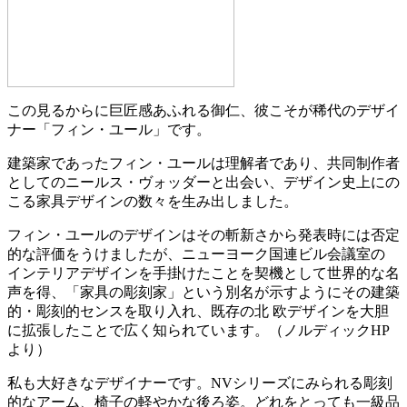
この見るからに巨匠感あふれる御仁、彼こそが稀代のデザイ
ナー「フィン・ユール」です。
建築家であったフィン・ユールは理解者であり、共同制作者
としてのニールス・ヴォッダーと出会い、デザイン史上にの
こる家具デザインの数々を生み出しました。
フィン・ユールのデザインはその斬新さから発表時には否定
的な評価をうけましたが、ニューヨーク国連ビル会議室の
インテリアデザインを手掛けたことを契機として世界的な名
声を得、「家具の彫刻家」という別名が示すようにその建築
的・彫刻的センスを取り入れ、既存の北 欧デザインを大胆
に拡張したことで広く知られています。（ノルディックHP
より）
私も大好きなデザイナーです。NVシリーズにみられる彫刻
的なアーム、椅子の軽やかな後ろ姿。どれをとっても一級品